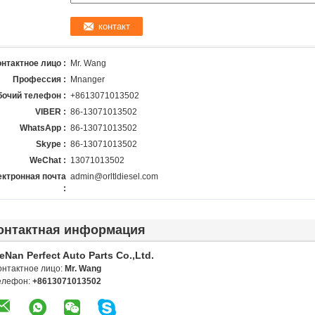
онтактное лицо :
Mr. Wang
Профессия :
Mnanger
бочий телефон :
+8613071013502
VIBER :
86-13071013502
WhatsApp :
86-13071013502
Skype :
86-13071013502
WeChat :
13071013502
ктронная почта
admin@orltldiesel.com
:
онтактная информация
eNan Perfect Auto Parts Co.,Ltd.
онтактное лицо:
Mr. Wang
елефон:
+8613071013502