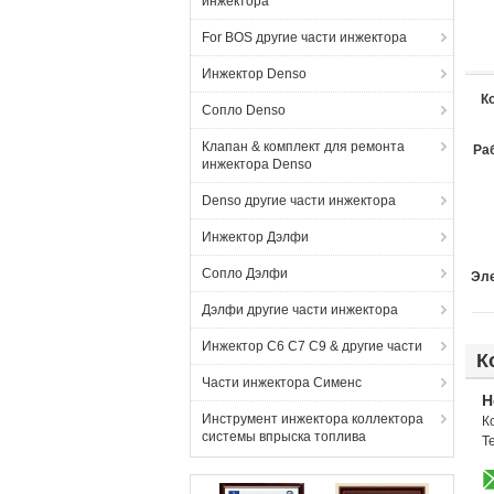
инжектора
For BOS другие части инжектора
Инжектор Denso
К
Сопло Denso
Клапан & комплект для ремонта
Ра
инжектора Denso
Denso другие части инжектора
Инжектор Дэлфи
Сопло Дэлфи
Эле
Дэлфи другие части инжектора
Инжектор C6 C7 C9 & другие части
К
Части инжектора Сименс
H
Инструмент инжектора коллектора
К
системы впрыска топлива
Т