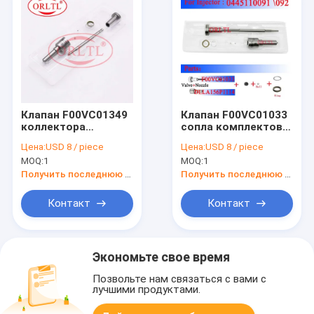
Клапан F00VC01349
Клапан F00VC01033
коллектора
сопла комплектов
системы впрыска
для ремонта
Цена:
USD 8 / piece
Цена:
USD 8 / piece
топлива
DLLA156P1114
MOQ:
1
MOQ:
1
комплектов для
коллектора
ремонта
системы впрыска
Получить последнюю цену
Получить последнюю цену
DLLA155P1493
топлива ORLTL
инжектора топлива
(0433171719)
Контакт
Контакт
ORLTL (0433171921)
дизельный для
для 0445110250
0445110092
0445110091
Экономьте свое время
Позвольте нам связаться с вами с
лучшими продуктами.