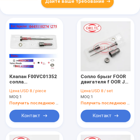
Дайте ваше требование
Клапан F00VC01352
Сопло брызг FOOR
сопла
двигателя f OOR J03
DLLA153P1608
141 комплектов для
Цена:
USD 8 / piece
Цена:
USD 8 / set
системы подачи
ремонта
MOQ:
1
MOQ:
1
топлива ORLTL
дизельного топлива
(0433171982) Neddle
FOORJ03141 J03 141
Получить последнюю цену
Получить последнюю цену
на Hyundai
DLLA137P1577 на
0445110274
IVECO 0445120075
Контакт
Контакт
0445110275