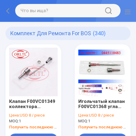
Комплект Для Ремонта For BOS
(340)
Клапан F00VC01349
Игольчатый клапан
коллектора
F00VC01368 угла
системы впрыска
сопла брызг
Цена:
USD 8 / piece
Цена:
USD 8 / piece
топлива
DLLA145P2301
MOQ:
1
MOQ:
1
комплектов для
давления ORLTL
ремонта
высокий
Получить последнюю цену
Получить последнюю цену
DLLA155P1493
(0433172301) на