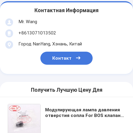
Контактная Информация
Mr. Wang
+8613071013502
Город NanYang, Хэнань, Китай
Контакт
Получить Лучшую Цену Для
Модулирующая лампа давления
отверстия сопла For BOS клапана
1110010028 отпуска давления
коллектора системы впрыска
топлива для FENDT V837079623