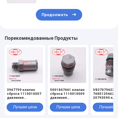
Продолжать
Порекомендованные Продукты
3947799 клапан
5001867661 клапан
V837079623
сброса 1110010007
сброса 1110010009
7485125642
давления
давления
20793590 кла
инжектора
инжектора For BOS
сброса 11100
504053866
3588337
1110010018
Лучшая цена
Лучшая цена
Лучшая ц
коллекторов
оригиналов
давления
системы впрыска
1110010025
инжектора 38
топлива
1110010019 для
коллекторов