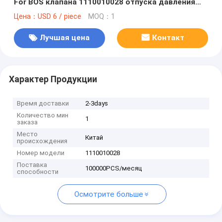
For BOS клапана 1110010028 отпуска давления
коллектора системы впрыска топлива для FENDT
Цена：USD 6 / piece
MOQ：1
V837079623
Лучшая цена
Контакт
Характер Продукции
Время доставки
2-3days
Количество мин
1
заказа
Место
Китай
происхождения
Номер модели
1110010028
Поставка
100000PCS/месяц
способности
Осмотрите больше