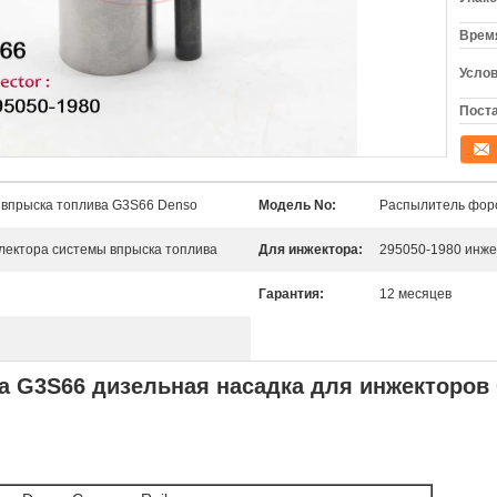
Время
Услов
Поста
конта
 впрыска топлива G3S66 Denso
Модель No:
Распылитель форс
лектора системы впрыска топлива
Для инжектора:
295050-1980 инже
Гарантия:
12 месяцев
а G3S66 дизельная насадка для инжекторов 