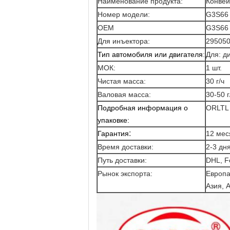
Наименование продукта:
Конвей
Номер модели:
G3S66
OEM
G3S66 
Для инъектора:
295050
Тип автомобиля или двигателя
:
Для: д
МОК:
1 шт.
Чистая масса:
30 г/ч
Валовая масса:
30-50 г
Подробная информация о
ОRLTL 
упаковке:
:
Гарантия
12 мес
Время доставки:
2-3 дн
Путь доставки:
DHL, F
Рынок экспорта:
Европа
Азия, А