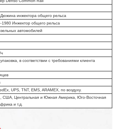
ер Denso Common Rail
Дюжина инжектора общего рельса
-1980 Инжектор общего рельса
изельных автомобилей
/ч
упаковка, в соответствии с требованиями клиента
яцев
я
edEx, UPS, TNT, EMS, ARAMEX, по воздуху.
, США, Центральная и Южная Америка, Юго-Восточная
фрика и т.д.