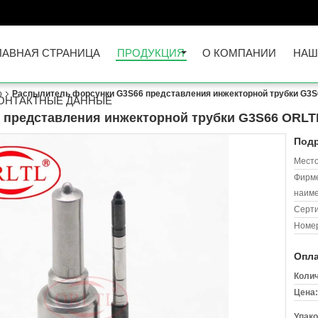
ЛАВНАЯ СТРАНИЦА
ПРОДУКЦИЯ
О КОМПАНИИ
НАШ
o
Распылитель форсунки G3S66 представления инжекторной трубки G3S
ОНТАКТНЫЕ ДАННЫЕ
представления инжекторной трубки G3S66 ORLTL
Подр
Место
Фирм
наиме
Серт
Номер
Опла
Колич
Цена:
Упако