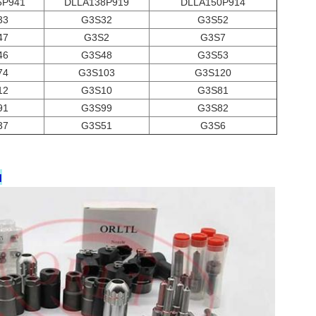
5P941
DLLA138P919
DLLA150P914
33
G3S32
G3S52
47
G3S2
G3S7
46
G3S48
G3S53
74
G3S103
G3S120
12
G3S10
G3S81
91
G3S99
G3S82
37
G3S51
G3S6
ы