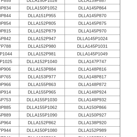
7P855
DLLA150P1026
DLLA139P887
8P834
DLLA150P1052
DLLA145P864
8P844
DLLA151P955
DLLA145P870
8P854
DLLA152P805
DLLA145P875
0P815
DLLA152P879
DLLA145P970
5P842
DLLA152P947
DLLA145P1024
7P788
DLLA152P980
DLLA145P1031
P1044
DLLA152P981
DLLA145P1049
P1025
DLLA152P1040
DLLA147P747
0P906
DLLA153P884
DLLA148P816
8P765
DLLA153P977
DLLA148P817
0P966
DLLA155P863
DLLA148P872
8P914
DLLA155P965
DLLA148P924
5P753
DLLA155P1030
DLLA148P932
3P885
DLLA155P1062
DLLA150P866
5P889
DLLA155P1090
DLLA150P927
5P964
DLLA152P862
DLLA138P920
7P944
DLLA150P1080
DLLA152P989