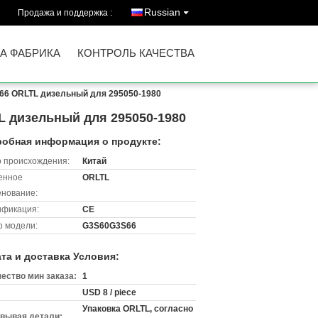
Russian
Продажа и поддержка :
А ФАБРИКА
КОНТРОЛЬ КАЧЕСТВА
66 ORLTL дизельный для 295050-1980
 дизельный для 295050-1980
обная информация о продукте:
 происхождения:
Китай
енное
ORLTL
нование:
ификация:
CE
 модели:
G3S60G3S66
та и доставка Условия:
ество мин заказа:
1
USD 8 / piece
Упаковка ORLTL, согласно
вывая детали: