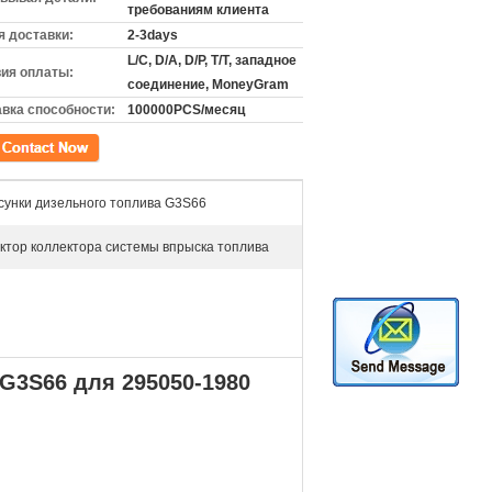
требованиям клиента
 доставки:
2-3days
L/C, D/A, D/P, T/T, западное
ия оплаты:
соединение, MoneyGram
вка способности:
100000PCS/месяц
кт
унки дизельного топлива G3S66
ктор коллектора системы впрыска топлива
G3S66 для 295050-1980