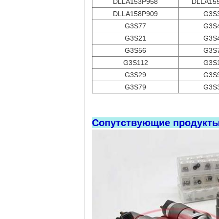
DLLA153P958
DLLA15
DLLA158P909
G3S
G3S77
G3S
G3S21
G3S
G3S56
G3S
G3S112
G3S
G3S29
G3S
G3S79
G3S
Сопутствующие продукт